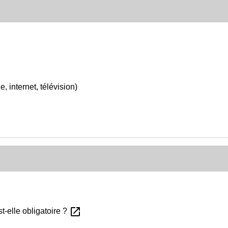
 internet, télévision)
open_in_new
t-elle obligatoire ?