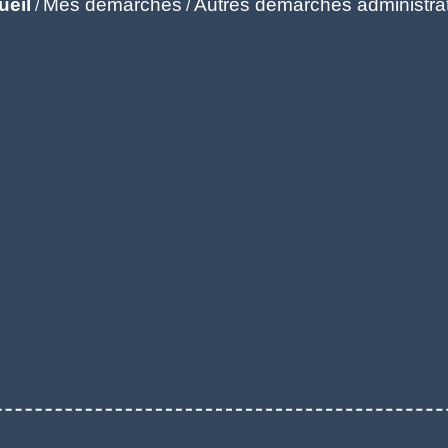
ueil
Mes démarches
Autres démarches administra
/
/