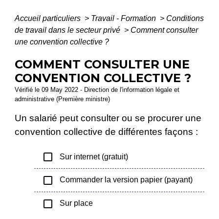
Accueil particuliers
>
Travail - Formation
>
Conditions
de travail dans le secteur privé
>
Comment consulter
une convention collective ?
COMMENT CONSULTER UNE
CONVENTION COLLECTIVE ?
Vérifié le 09 May 2022 - Direction de l'information légale et
administrative (Première ministre)
Un salarié peut consulter ou se procurer une
convention collective de différentes façons :
check_box_outline_blank
Sur internet (gratuit)
check_box_outline_blank
Commander la version papier (payant)
check_box_outline_blank
Sur place