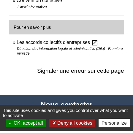
Convention collective
Travail - Formation
Pour en savoir plus
open_in_new
Les accords collectifs d'entreprises
Direction de l'information légale et administrative (Dila) - Première
ministre
Signaler une erreur sur cette page
Nous contacter
This site uses cookies and gives you control over what you want
to activate
Commune de Puylaurens
OK, accept all
Deny all cookies
Personalize
1 rue de la Mairie
81700 Puylaurens - FRANCE