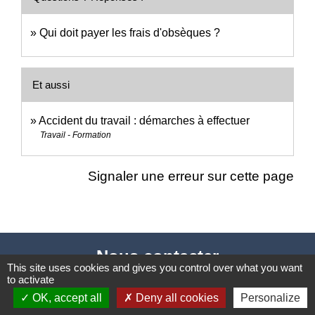
Qui doit payer les frais d'obsèques ?
Et aussi
Accident du travail : démarches à effectuer
Travail - Formation
Signaler une erreur sur cette page
Nous contacter
This site uses cookies and gives you control over what you want
to activate
Commune de Puylaurens
OK, accept all
Deny all cookies
Personalize
1 rue de la Mairie