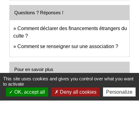
Questions ? Réponses !
Comment déclarer des financements étrangers du
culte ?
Comment se renseigner sur une association ?
Pour en savoir plus
This site uses cookies and gives you control over what you want
to activate
open_in_new
Fonds de dotation
OK, accept all
Deny all cookies
Personalize
Ministère chargé de l'économie
Signaler une erreur sur cette page