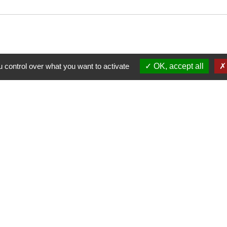
 control over what you want to activate
OK, accept all
Nous contacter
Commune de Puylaurens
1 rue de la Mairie
81700 Puylaurens - FRANCE
+33 5 63 75 00 18
Contact par formulaire