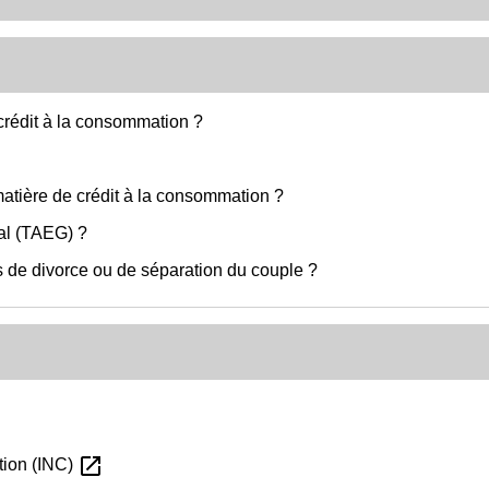
 crédit à la consommation ?
 matière de crédit à la consommation ?
bal (TAEG) ?
s de divorce ou de séparation du couple ?
open_in_new
ation (INC)