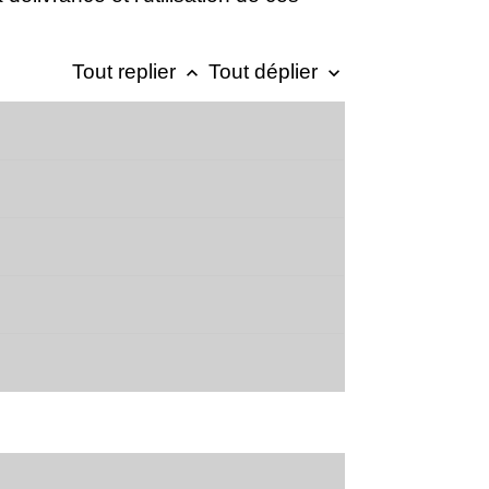
Tout replier
Tout déplier
keyboard_arrow_up
keyboard_arrow_down