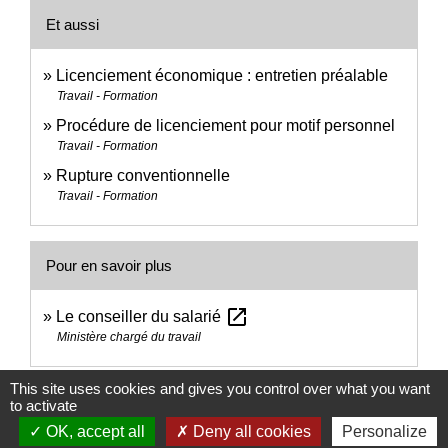
Et aussi
Licenciement économique : entretien préalable
Travail - Formation
Procédure de licenciement pour motif personnel
Travail - Formation
Rupture conventionnelle
Travail - Formation
Pour en savoir plus
open_in_new
Le conseiller du salarié
Ministère chargé du travail
This site uses cookies and gives you control over what you want
Signaler une erreur sur cette page
to activate
OK, accept all
Deny all cookies
Personalize