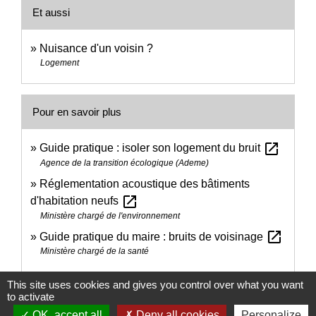
Et aussi
Nuisance d'un voisin ?
Logement
Pour en savoir plus
open_in_new
Guide pratique : isoler son logement du bruit
Agence de la transition écologique (Ademe)
Réglementation acoustique des bâtiments
open_in_new
d'habitation neufs
Ministère chargé de l'environnement
open_in_new
Guide pratique du maire : bruits de voisinage
Ministère chargé de la santé
This site uses cookies and gives you control over what you want
Signaler une erreur sur cette page
to activate
OK, accept all
Deny all cookies
Personalize