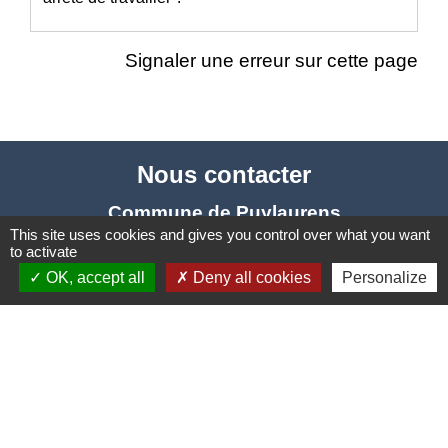
Signaler une erreur sur cette page
Nous contacter
Commune de Puylaurens
This site uses cookies and gives you control over what you want
1 rue de la Mairie
to activate
81700 Puylaurens - FRANCE
OK, accept all
Deny all cookies
Personalize
+33 5 63 75 00 18
Contact par formulaire