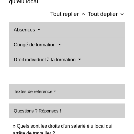
qu'élu local.
Tout replier
Tout déplier
keyboard_arrow_up
keyboard_arrow_down
Absences
Congé de formation
Droit individuel à la formation
Textes de référence
Questions ? Réponses !
Quels sont les droits d'un salarié élu local qui
arrête de travailler ?