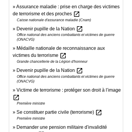
Assurance maladie : prise en charge des victimes
open_in_new
de terrorisme et des proches
Caisse nationale d'assurance maladie (Cnam)
open_in_new
Devenir pupille de la Nation
Office national des anciens combattants et victimes de guerre
(ONACVG)
Médaille nationale de reconnaissance aux
open_in_new
victimes du terrorisme
Grande chancellerie de la Légion d'honneur
open_in_new
Devenir pupille de la Nation
Office national des anciens combattants et victimes de guerre
(ONACVG)
Victime de terrorisme : protéger son droit à l'image
open_in_new
Première ministre
open_in_new
Se constituer partie civile (terrorisme)
Première ministre
Demander une pension militaire d'invalidité