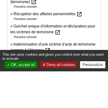
open_in_new
(terrorisme)
Première ministre
open_in_new
Récupérer des affaires personnelles
Première ministre
Guichet unique d'information et déclaration pour
open_in_new
les victimes de terrorisme
Première ministre
Indemnisation d'une victime d'acte de terrorisme
open_in_new
commis à l'étranger
This site uses cookies and gives you control over what you want
Fonds de garantie des victimes des actes de terrorisme et d'autres
to activate
infractions
OK, accept all
Deny all cookies
Personalize
Indemnisation d'une victime d'acte de terrorisme
open_in_new
commis en France
Fonds de garantie des victimes des actes de terrorisme et d'autres
infractions
Comment faire si...