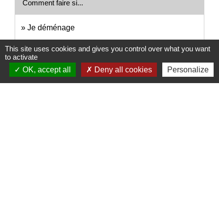
Comment faire si...
Je déménage
Je pars de chez mes parents
This site uses cookies and gives you control over what you want
to activate
OK, accept all
Deny all cookies
Personalize
Signaler une erreur sur cette page
Nous contacter
Commune de Puylaurens
1 rue de la Mairie
81700 Puylaurens - FRANCE
+33 5 63 75 00 18
Contact par formulaire