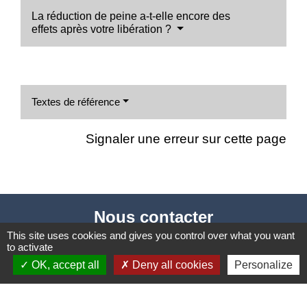
La réduction de peine a-t-elle encore des
effets après votre libération ?
Textes de référence
Signaler une erreur sur cette page
Nous contacter
This site uses cookies and gives you control over what you want
Commune de Puylaurens
to activate
1 rue de la Mairie
OK, accept all
Deny all cookies
Personalize
81700 Puylaurens - FRANCE
+33 5 63 75 00 18