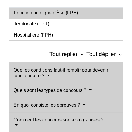
Fonction publique d'État (FPE)
Territoriale (FPT)
Hospitalière (FPH)
Tout replier
Tout déplier
keyboard_arrow_up
keyboard_arrow_down
Quelles conditions faut-il remplir pour devenir
fonctionnaire ?
Quels sont les types de concours ?
En quoi consiste les épreuves ?
Comment les concours sont-ils organisés ?