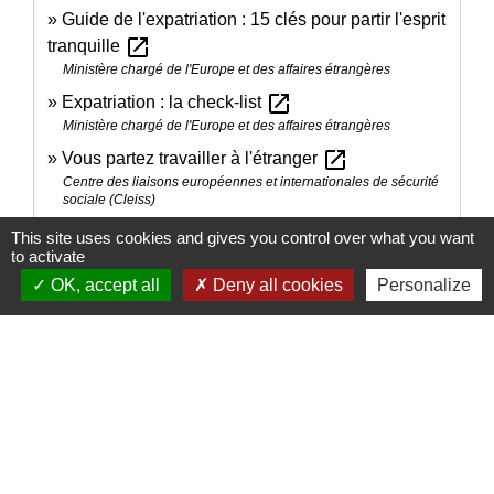
Guide de l'expatriation : 15 clés pour partir l'esprit
open_in_new
tranquille
Ministère chargé de l'Europe et des affaires étrangères
open_in_new
Expatriation : la check-list
Ministère chargé de l'Europe et des affaires étrangères
open_in_new
Vous partez travailler à l'étranger
Centre des liaisons européennes et internationales de sécurité
sociale (Cleiss)
Site de la Caisse des Français de l'étranger (CFE)
This site uses cookies and gives you control over what you want
open_in_new
to activate
Caisse des Français de l'Étranger (CFE)
OK, accept all
Deny all cookies
Personalize
Comment faire si...
Je pars vivre à l'étranger
Signaler une erreur sur cette page