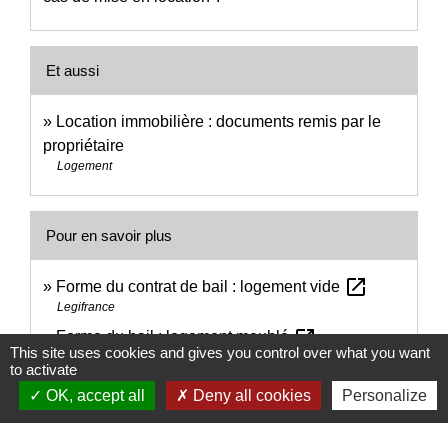
Et aussi
Location immobilière : documents remis par le
propriétaire
Logement
Pour en savoir plus
open_in_new
Forme du contrat de bail : logement vide
Legifrance
open_in_new
Forme du bail : logement meublé
This site uses cookies and gives you control over what you want
Legifrance
to activate
Contenu de la notice d'information à annexer au
OK, accept all
Deny all cookies
Personalize
open_in_new
bail (logement vide ou meublé)
Legifrance