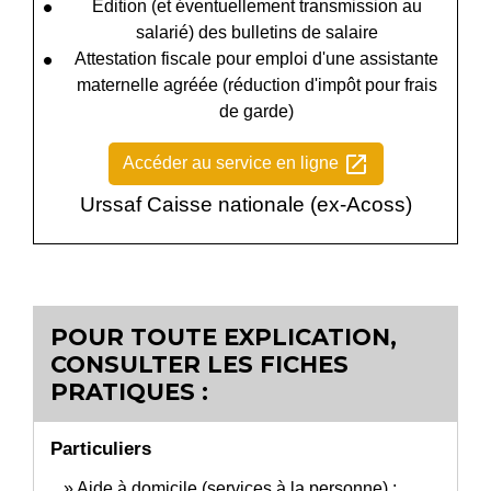
Édition (et éventuellement transmission au
salarié) des bulletins de salaire
Attestation fiscale pour emploi d'une assistante
maternelle agréée (réduction d'impôt pour frais
de garde)
open_in_new
Accéder au service en ligne
Urssaf Caisse nationale (ex-Acoss)
POUR TOUTE EXPLICATION,
CONSULTER LES FICHES
PRATIQUES :
Particuliers
Aide à domicile (services à la personne) :