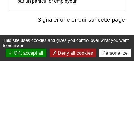
par un particulier employeur
Signaler une erreur sur cette page
This site uses cookies and gives you control over what you want
to activate
Nous contacter
OK, accept all
Deny all cookies
Personalize
Commune de Puylaurens
1 rue de la Mairie
81700 Puylaurens - FRANCE
+33 5 63 75 00 18
Contact par formulaire