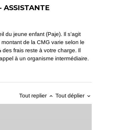
- ASSISTANTE
 du jeune enfant (Paje). Il s'agit
e montant de la CMG varie selon le
%
des frais reste à votre charge. Il
 appel à un organisme intermédiaire.
Tout replier
Tout déplier
keyboard_arrow_up
keyboard_arrow_down