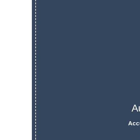
A
Acc