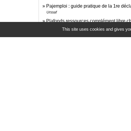
Pajemploi : guide pratique de la 1re décl
Urssaf
Plafonds ressources complément libre c
Caisse nationale des allocations familiales (Cnaf)
This site uses cookies and gives you