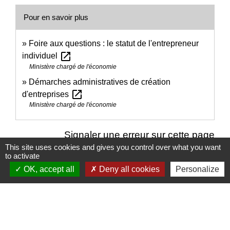
Pour en savoir plus
Foire aux questions : le statut de l'entrepreneur
open_in_new
individuel
Ministère chargé de l'économie
Démarches administratives de création
open_in_new
d'entreprises
Ministère chargé de l'économie
Signaler une erreur sur cette page
This site uses cookies and gives you control over what you want
to activate
OK, accept all
Deny all cookies
Personalize
Nous contacter
Commune de Puylaurens
1 rue de la Mairie