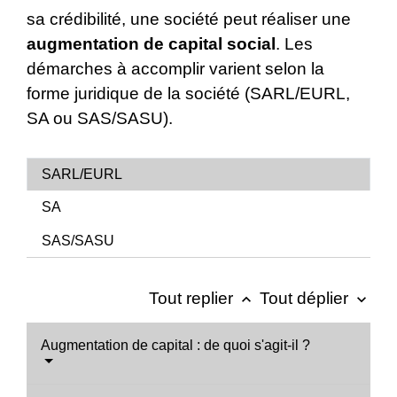
sa crédibilité, une société peut réaliser une
augmentation de capital social
. Les
démarches à accomplir varient selon la
forme juridique de la société (SARL/EURL,
SA ou SAS/SASU).
SARL/EURL
SA
SAS/SASU
Tout replier
Tout déplier
keyboard_arrow_up
keyboard_arrow_down
Augmentation de capital : de quoi s'agit-il ?