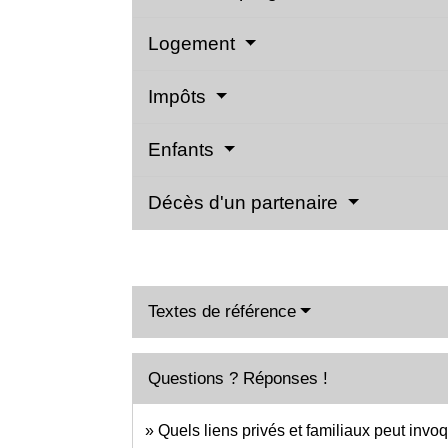
Logement
Impôts
Enfants
Décès d'un partenaire
Textes de référence
Questions ? Réponses !
Quels liens privés et familiaux peut invoq