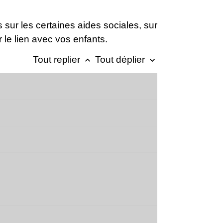
 sur les certaines aides sociales, sur
r le lien avec vos enfants.
Tout replier
Tout déplier
keyboard_arrow_up
keyboard_arrow_down