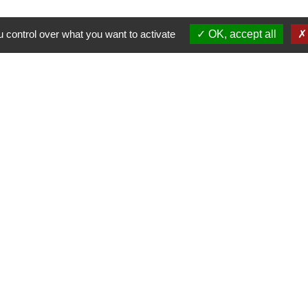
 control over what you want to activate
OK, accept all
Nous contacter
Commune de Puylaurens
1 rue de la Mairie
81700 Puylaurens - FRANCE
+33 5 63 75 00 18
Contact par formulaire