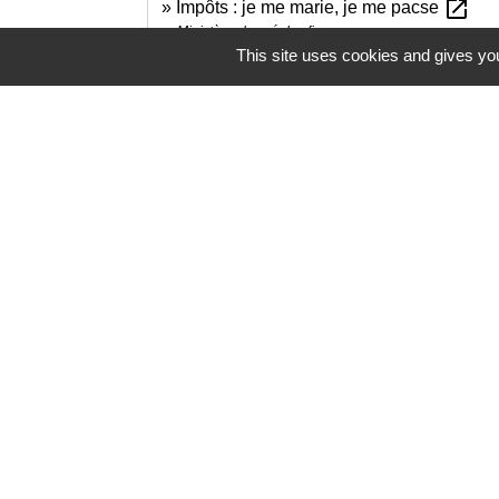
open_in_new
Impôts : je me marie, je me pacse
Ministère chargé des finances
This site uses cookies and gives you