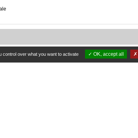
ale
 control over what you want to activate
OK, accept all
Nous contacter
Commune de Puylaurens
1 rue de la Mairie