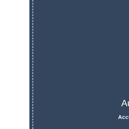
A
Acc