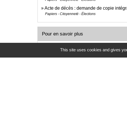
Acte de décès : demande de copie intégr
Papiers - Citoyenneté - Élections
Pour en savoir plus
open_in_new
Couples en Europe
This site uses cookies and gives you
Notaires d'Europe