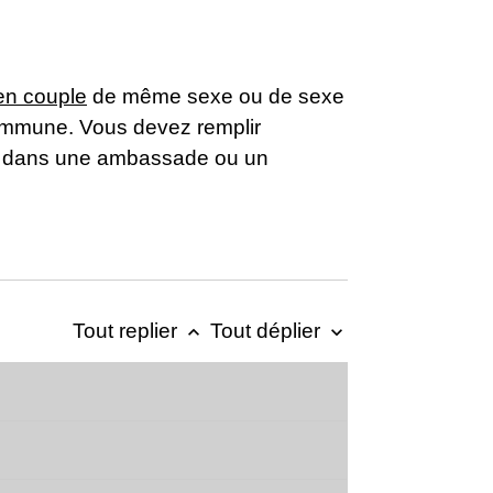
 en couple
de même sexe ou de sexe
 commune. Vous devez remplir
ie, dans une ambassade ou un
Tout replier
Tout déplier
keyboard_arrow_up
keyboard_arrow_down