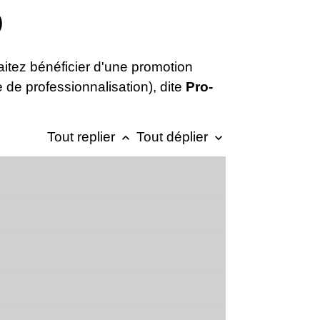
)
itez bénéficier d'une promotion
 de professionnalisation), dite
Pro-
Tout replier
Tout déplier
keyboard_arrow_up
keyboard_arrow_down