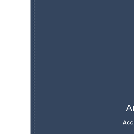
A
Acc