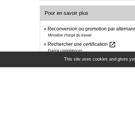
Pour en savoir plus
Reconversion ou promotion par alternan
Ministère chargé du travail
open_in_new
Rechercher une certification
France compétences
This site uses cookies and gives you
Liste des accords de branche étendus su
Centre pour le développement de l'information sur la 