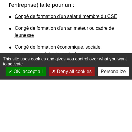
l'entreprise) faite pour un :
Congé de formation d'un salarié membre du CSE
Congé de formation d'un animateur ou cadre de
jeunesse
Congé de formation économique, sociale,
environnementale et syndicale
.
This site uses cookies and gives you control over what you want
to activate
Attention :
warning
OK, accept all
Deny all cookies
Personalize
L'
accès à la formation des agents publics
(fonctionnaire et contractuel) est régi par
des règles spécifiques.
Questions ? Réponses !