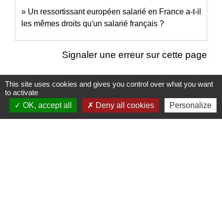
Un ressortissant européen salarié en France a-t-il
les mêmes droits qu'un salarié français ?
Signaler une erreur sur cette page
This site uses cookies and gives you control over what you want
to activate
OK, accept all
Deny all cookies
Personalize
Nous contacter
Commune de Puylaurens
1 rue de la Mairie
81700 Puylaurens - FRANCE
+33 5 63 75 00 18
Contact par formulaire