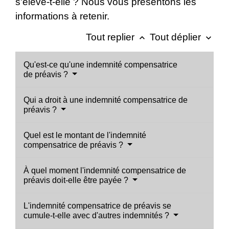
s'élève-t-elle ? Nous vous présentons les
informations à retenir.
Tout replier
Tout déplier
keyboard_arrow_up
keyboard_arrow_down
Qu'est-ce qu'une indemnité compensatrice
de préavis ?
Qui a droit à une indemnité compensatrice de
préavis ?
Quel est le montant de l'indemnité
compensatrice de préavis ?
À quel moment l'indemnité compensatrice de
préavis doit-elle être payée ?
L'indemnité compensatrice de préavis se
cumule-t-elle avec d'autres indemnités ?