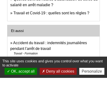
salarié en arrêt maladie ?
Travail et Covid-19 : quelles sont les règles ?
Et aussi
Accident du travail : indemnités journalières
pendant l'arrêt de travail
Travail - Formation
Maladie professionnelle : indemnités journalières
This site uses cookies and gives you control over what you want
to activate
pendant l'arrêt de travail
OK, accept all
Deny all cookies
Personalize
Travail - Formation
Signaler une erreur sur cette page