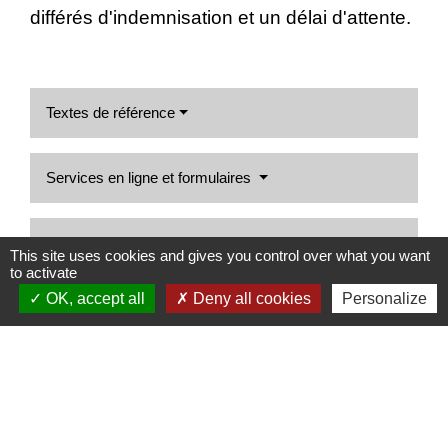
différés d'indemnisation et un délai d'attente.
Textes de référence
Services en ligne et formulaires
Questions ? Réponses !
This site uses cookies and gives you control over what you want
to activate
Médiateur de Pôle emploi : comment y recourir ?
OK, accept all
Deny all cookies
Personalize
Signaler une erreur sur cette page