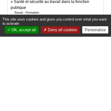
Santé et sécurité au travail dans la fonction
publique
Travail - Formation
This site uses cookies and gives you control over what you want
Travail de nuit du salarié du secteur privé
to activate
Travail - Formation
OK, accept all
Deny all cookies
Personalize
Compte professionnel de prévention (C2P)
Travail - Formation
Pension d'invalidité de la Sécurité sociale
Social - Santé
Signaler une erreur sur cette page
Nous contacter
Commune de Puylaurens
1 rue de la Mairie