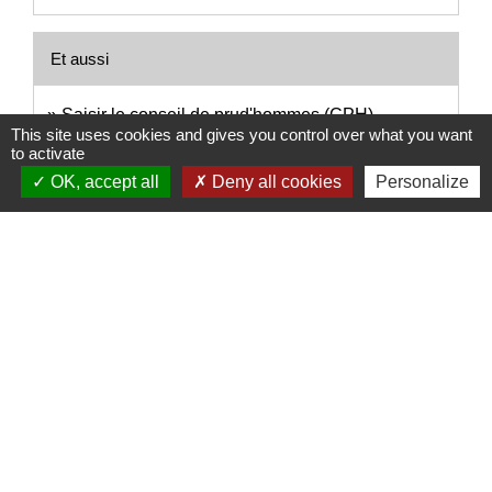
Et aussi
Saisir le conseil de prud'hommes (CPH)
This site uses cookies and gives you control over what you want
Travail - Formation
to activate
OK, accept all
Deny all cookies
Personalize
Signaler une erreur sur cette page
Nous contacter
Commune de Puylaurens
1 rue de la Mairie
81700 Puylaurens - FRANCE
+33 5 63 75 00 18