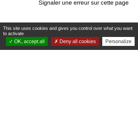
Signaler une erreur sur cette page
This site uses cookies and gives you control over what you want
to activate
Nous contacter
OK, accept all
Deny all cookies
Personalize
Commune de Puylaurens
1 rue de la Mairie
81700 Puylaurens - FRANCE
+33 5 63 75 00 18
Contact par formulaire
Mentions légales
-
Politique de confidentialité
-