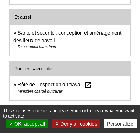
Et aussi
Santé et sécurité : conception et aménagement
des lieux de travail
Ressources humaines
Pour en savoir plus
open_in_new
Rôle de l'inspection du travail
Ministère chargé du travail
Signaler une erreur sur cette page
This site uses cookies and gives you control over what you want
to activate
OK, accept all
Deny all cookies
Personalize