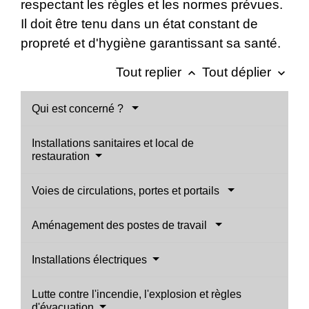
respectant les règles et les normes prévues.
Il doit être tenu dans un état constant de
propreté et d'hygiène garantissant sa santé.
Tout replier
Tout déplier
keyboard_arrow_up
keyboard_arrow_down
Qui est concerné ?
Installations sanitaires et local de
restauration
Voies de circulations, portes et portails
Aménagement des postes de travail
Installations électriques
Lutte contre l'incendie, l'explosion et règles
d'évacuation