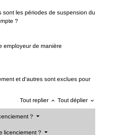
es sont les périodes de suspension du
compte ?
ême employeur de manière
ement et d'autres sont exclues pour
Tout replier
Tout déplier
keyboard_arrow_up
keyboard_arrow_down
licenciement ?
de licenciement ?