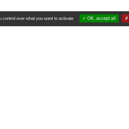
 control over what you want to activate
OK, accept all
Nous contacter
Commune de Puylaurens
1 rue de la Mairie
81700 Puylaurens - FRANCE
+33 5 63 75 00 18
Contact par formulaire
tique de confidentialité
-
Accessibilité
-
Plan du site