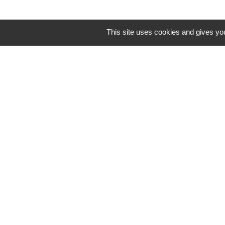
This site uses cookies and gives you
Mentions légales
-
Poli