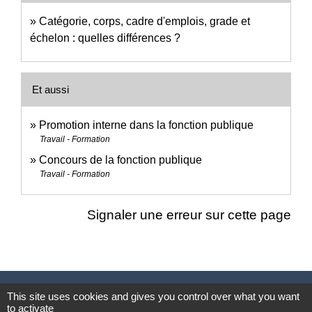
Catégorie, corps, cadre d'emplois, grade et
échelon : quelles différences ?
Et aussi
Promotion interne dans la fonction publique
Travail - Formation
Concours de la fonction publique
Travail - Formation
Signaler une erreur sur cette page
Nous contacter
This site uses cookies and gives you control over what you want
to activate