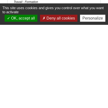
Travail - Formation
This site uses cookies and gives you control over what you want
to activate
Signaler une erreur sur cette page
OK, accept all
Deny all cookies
Personalize
Nous contacter
Commune de Puylaurens
1 rue de la Mairie
81700 Puylaurens - FRANCE
+33 5 63 75 00 18
Contact par formulaire