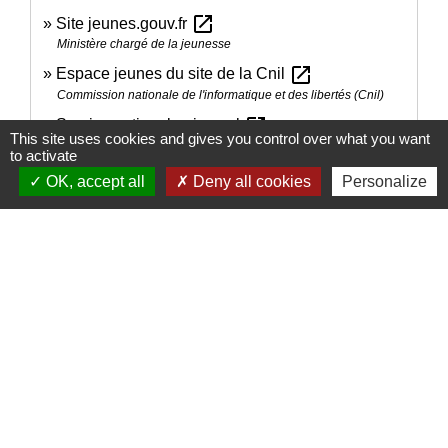
open_in_new
Site jeunes.gouv.fr
Ministère chargé de la jeunesse
open_in_new
Espace jeunes du site de la Cnil
Commission nationale de l'informatique et des libertés (Cnil)
open_in_new
Service national universel
This site uses cookies and gives you control over what you want
Ministère chargé de l'éducation
to activate
OK, accept all
Deny all cookies
Personalize
Signaler une erreur sur cette page
Nous contacter
Commune de Puylaurens
1 rue de la Mairie
81700 Puylaurens - FRANCE
+33 5 63 75 00 18